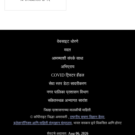
वेबसाइट धोरणे
मदत
आमच्याशी संपर्क साधा
अभिप्राय
COVID ट्विटर हँडल
सेवा स्तर डेटा सादरीकरण
नगर पालिका प्रशासन विभाग
संकेतस्थळ अभ्यागत सारांश
जिल्‍हा प्रशासनाच्‍या मालकीची माहिती.
© कॉपीराइट जिल्हा अमरावती ,
राष्ट्रीय सूचना विज्ञान केंद्र
,
इलेक्ट्रॉनिक्स आणि माहिती तंत्रज्ञान मंत्रालय
, भारत सरकार द्वारे विकसित आणि होस्ट
शेवटचे अद्यावत:
Aug 06, 2026