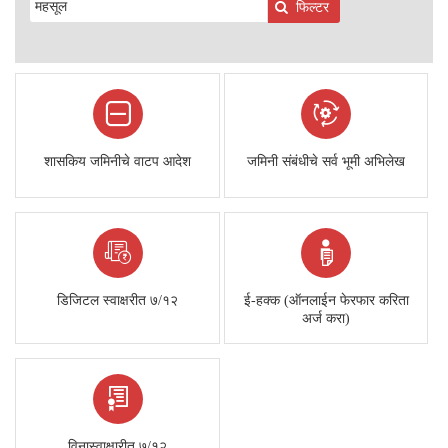
फिल्टर
शासकिय जमिनीचे वाटप आदेश
जमिनी संबंधीचे सर्व भूमी अभिलेख
डिजिटल स्वाक्षरीत ७/१२
ई-हक्‍क (ऑनलाईन फेरफार करिता
अर्ज करा)
विनास्वाक्षारीत ७/१२