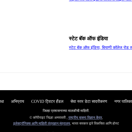
स्‍टेट बॅक ऑफ इंडिया
स्‍टेट बॅक ऑफ इंडिया, बियाणी कॉलेज रोड
ाधा
अभिप्राय
COVID ट्विटर हँडल
सेवा स्तर डेटा सादरीकरण
नगर पालिका
जिल्‍हा प्रशासनाच्‍या मालकीची माहिती.
© कॉपीराइट जिल्हा अमरावती ,
राष्ट्रीय सूचना विज्ञान केंद्र
,
इलेक्ट्रॉनिक्स आणि माहिती तंत्रज्ञान मंत्रालय
, भारत सरकार द्वारे विकसित आणि होस्ट