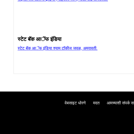
स्‍टेट बॅक आॅफ इंडिया
स्‍टेट बॅक आॅफ इंडिया श्‍याम टॉकीज जवळ, अमरावती.
वेबसाइट धोरणे
मदत
आमच्याशी संपर्क स