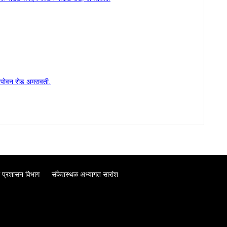
 तपोवन रोड अमरावती.
 प्रशासन विभाग
संकेतस्थळ अभ्यागत सारांश