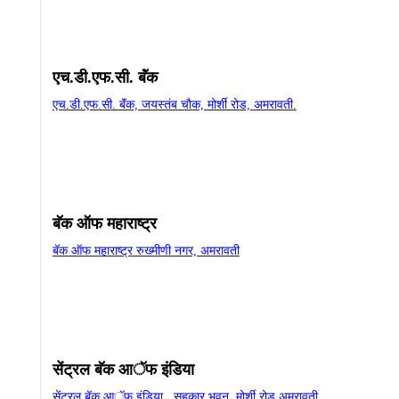
एच.डी.एफ.सी. बॅंक
एच.डी.एफ.सी. बॅंक, जयस्‍तंब चाैक, मोर्शी रोड, अमरावती.
बॅक ऑफ महाराष्‍ट्र
बॅक ऑफ महाराष्‍ट्र रुख्‍मीणी नगर, अमरावती
सेंट्रल बॅक आॅफ इंडिया
सेंट्रल बॅक आॅफ इंडिया , सहकार भवन, मोर्शी रोड अमरावती.