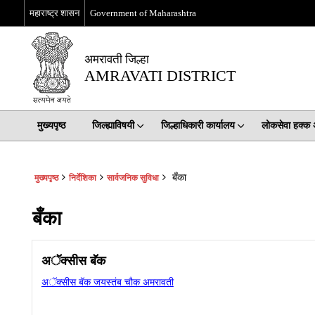
महाराष्ट्र शासन
Government of Maharashtra
अमरावती जिल्हा
AMRAVATI DISTRICT
मुख्यपृष्ठ
जिल्ह्याविषयी
जिल्हाधिकारी कार्यालय
लोकसेवा हक्क
बँका
मुख्यपृष्ठ
निर्देशिका
सार्वजनिक सुविधा
बँका
अॅक्‍सीस बॅक
अॅक्‍सीस बॅक जयस्‍तंब चौक अमरावती