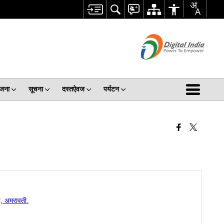
जना
सूचना
दस्तऐवज
पर्यटन
ड, अमरावती.