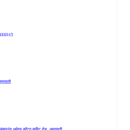
ी-४४४६०१
अमरावती
्‍पाउंड धर्मदय कॉटन मार्केट रोड, अमरावती.