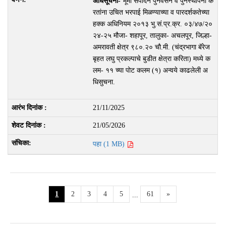
अधिसूचना-
भूमी संपादन पुनर्वसन व पुनर्स्थापना क
रतांना उचित भरपाई मिळण्याच्या व पारदर्शकतेच्या
हक्क अधिनियम २०१३ भु.सं.प्र.क्र. ०३/४७/२०
२४-२५ मौजा- शहापूर, तालुका- अचलपूर, जिल्हा-
अमरावती क्षेत्र ९८०.२० चौ.मी. (चंद्रभागा बॅरेज
बृहत लघु प्रकल्पाचे बुडीत क्षेत्रा करिता) मध्ये क
लम- ११ च्या पोट कलम (१) अन्वये काढलेली अ
धिसुचना.
21/11/2025
21/05/2026
पहा (1 MB)
1
2
3
4
5
61
»
...