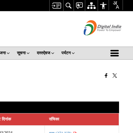
जना
सूचना
दस्तऐवज
पर्यटन
 दिनांक
संचिका
03/2024