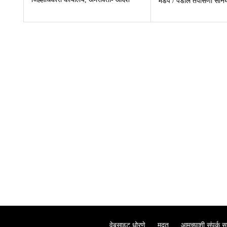
मंडप / पेंडॉल तपासणी सनि
वेबसाइट धोरणे
मदत
आमच्याशी संपर्क स