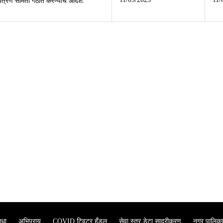
यंत्रण समिती गठीत करण्याचे आदेश.
ाधा
अभिप्राय
COVID ट्विटर हँडल
सेवा स्तर डेटा सादरीकरण
नगर पालिका