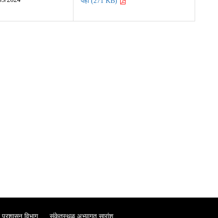
पहा (271 KB)
 प्रशासन विभाग
संकेतस्थळ अभ्यागत सारांश