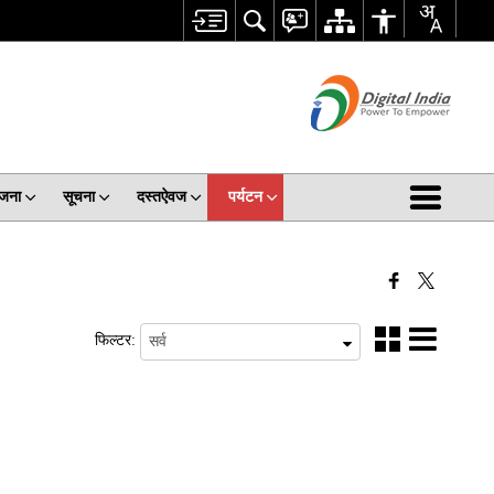
जना
सूचना
दस्तऐवज
पर्यटन
फिल्टर: