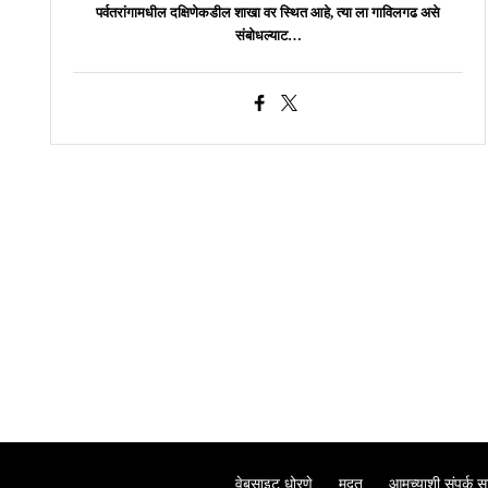
पर्वतरांगामधील दक्षिणेकडील शाखा वर स्थित आहे, त्या ला गाविलगढ असे
संबोधल्याट…
वेबसाइट धोरणे
मदत
आमच्याशी संपर्क स