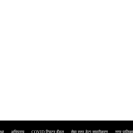
ाधा
अभिप्राय
COVID ट्विटर हँडल
सेवा स्तर डेटा सादरीकरण
नगर पालिका