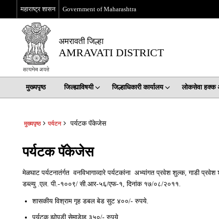
महाराष्ट्र शासन
Government of Maharashtra
अमरावती जिल्हा
AMRAVATI DISTRICT
मुख्यपृष्ठ
जिल्ह्याविषयी
जिल्हाधिकारी कार्यालय
लोकसेवा हक्क
पर्यटक पॅकेजेस
मुख्यपृष्ठ
पर्यटन
पर्यटक पॅकेजेस
मेळघाट पर्यटनातंर्गत वनविभागाव्‍दारे पर्यटकांना अभ्यांगत प्रवेश शुल्क, गाडी प्रवेश
डब्ल्यु .एल. पी.-१००९/ सी.आर-५६/एफ-१, दिनांक १७/०८/२०११.
शासकीय विश्राम गृह डबल बेड सुट ४००/- रुपये.
पर्यटक झोपडी सेमाडेाह ३५०/- रुपये