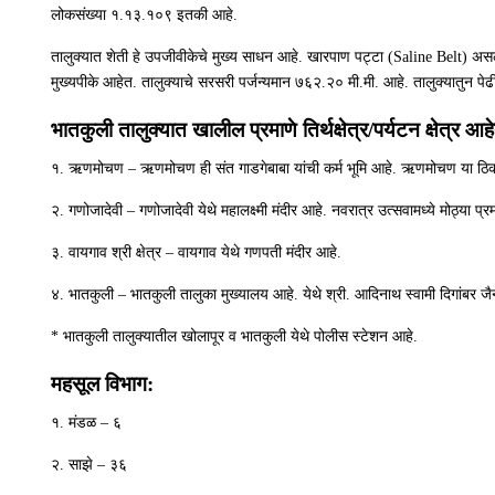
लोकसंख्या १.१३.१०९ इतकी आहे.
तालुक्यात शेती हे उपजीवीकेचे मुख्य साधन आहे. खारपाण पट्टा (Saline Belt) असल्य
मुख्यपीके आहेत. तालुक्याचे सरसरी पर्जन्यमान ७६२.२० मी.मी. आहे. तालुक्यातुन पेढी 
भातकुली तालुक्यात खालील प्रमाणे तिर्थक्षेत्र/पर्यटन क्षेत्र आह
१. ऋणमोचण – ऋणमोचण ही संत गाडगेबाबा यांची कर्म भूमि आहे. ऋणमोचण या ठिकाणी प
२. गणोजादेवी – गणोजादेवी येथे महालक्ष्मी मंदीर आहे. नवरात्र उत्सवामध्ये मोठ्या प्र
३. वायगाव श्री क्षेत्र – वायगाव येथे गणपती मंदीर आहे.
४. भातकुली – भातकुली तालुका मुख्यालय आहे. येथे श्री. आदिनाथ स्वामी दिगांबर जै
* भातकुली तालुक्यातील खोलापूर व भातकुली येथे पोलीस स्टेशन आहे.
महसूल विभाग:
१. मंडळ – ६
२. साझे – ३६